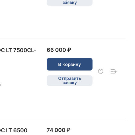
заявку
66 000 ₽
С LT 7500CL-
В корзину
Отправить
заявку
к
74 000 ₽
С LT 6500