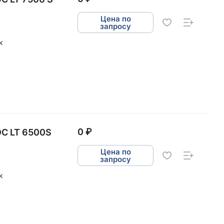
Цена по
запросу
к
0 ₽
С LT 6500S
Цена по
запросу
к