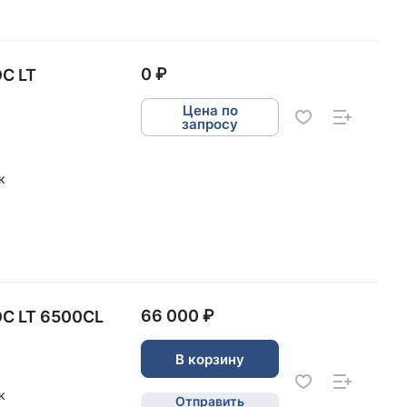
0 ₽
С LT
Цена по
запросу
к
66 000 ₽
С LT 6500CL
В корзину
к
Отправить