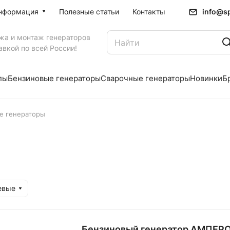
info@sp
нформация
Полезные статьи
Контакты
жа и монтаж генераторов
авкой по всей России!
пы
Бензиновые генераторы
Сварочные генераторы
Новинки
Б
е генераторы
евые
Бензиновый генератор АМПЕРО