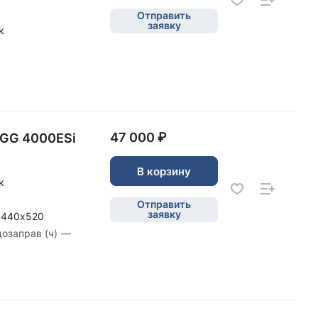
Отправить
заявку
к
47 000 ₽
SGG 4000ESi
В корзину
к
Отправить
заявку
х440х520
дозаправ (ч)
—