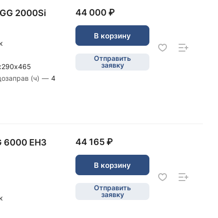
44 000 ₽
SGG 2000Si
В корзину
к
Отправить
заявку
х290х465
дозаправ (ч)
—
4
44 165 ₽
G 6000 EH3
В корзину
Отправить
заявку
к