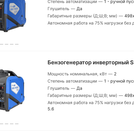
Степень автоматизации
—
1 - ручной пус
Глушитель
—
Да
Габаритные размеры (Д;Ш;В; мм)
—
498
Автономная работа на 75% нагрузки без 
Бензогенератор инверторный 
Мощность номинальная, кВт
—
2
Степень автоматизации
—
1 - ручной пус
Глушитель
—
Да
Габаритные размеры (Д;Ш;В; мм)
—
498
Автономная работа на 75% нагрузки без 
5.6