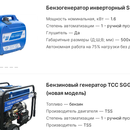
Бензогенератор инверторный 
Мощность номинальная, кВт
—
1.6
Степень автоматизации
—
1 - ручной пус
Глушитель
—
Да
Габаритные размеры (Д;Ш;В; мм)
—
500
Автономная работа на 75% нагрузки без 
Бензиновый генератор ТСС SG
(новая модель)
Топливо
—
бензин
Производитель двигателя
—
TSS
Степень автоматизации
—
1 - ручной пус
Производитель
—
TSS