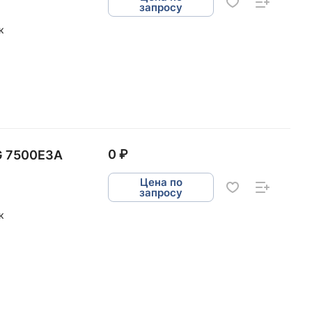
запросу
к
0 ₽
G 7500E3A
Цена по
запросу
к