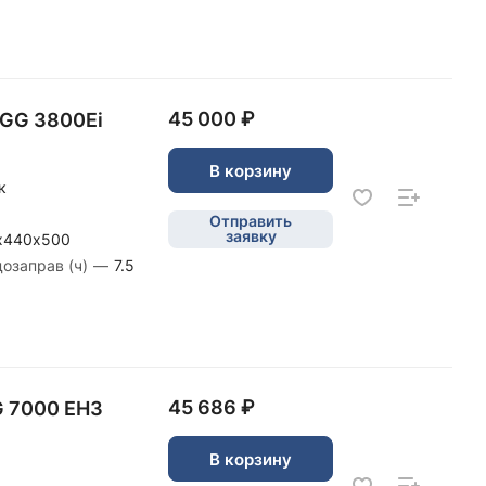
45 000 ₽
SGG 3800Ei
В корзину
к
Отправить
заявку
х440х500
дозаправ (ч)
—
7.5
45 686 ₽
G 7000 EH3
В корзину