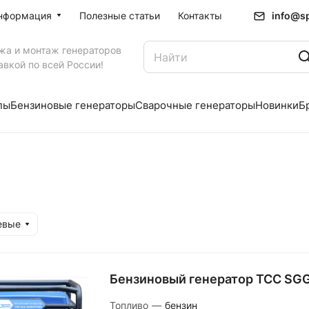
info@sp
нформация
Полезные статьи
Контакты
жа и монтаж генераторов
авкой по всей России!
пы
Бензиновые генераторы
Сварочные генераторы
Новинки
Б
евые
Бензиновый генератор ТСС S
Топливо
—
бензин