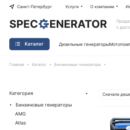
Санкт-Петербург
Услуги
О компании
И
Прода
с дост
Каталог
Дизельные генераторы
Мотопом
Главная
Каталог
Бензиновые генераторы
Категория
Сначала деш
Бензиновые генераторы
AMG
Atlas