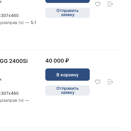
к
Отправить
заявку
х307х460
дозаправ (ч)
—
5.1
40 000 ₽
SGG 2400Si
В корзину
к
Отправить
заявку
х307х460
дозаправ (ч)
—