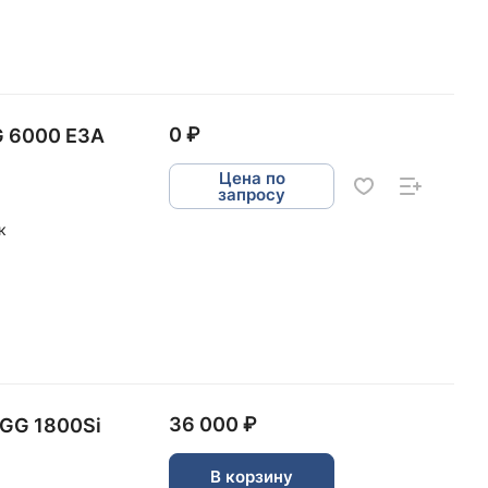
0 ₽
G 6000 E3A
Цена по
запросу
к
36 000 ₽
SGG 1800Si
В корзину