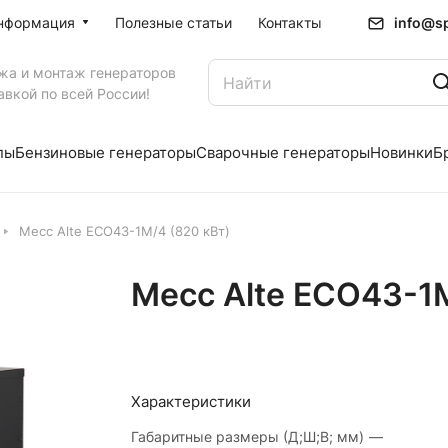
info@sp
нформация
Полезные статьи
Контакты
жа и монтаж генераторов
авкой по всей России!
пы
Бензиновые генераторы
Сварочные генераторы
Новинки
Б
Mecc Alte ECO43-1M/4 (820 кВт)
Mecc Alte ECO43-1M
Характеристики
Габаритные размеры (Д;Ш;В; мм)
—