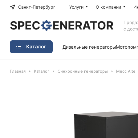
Санкт-Петербург
Услуги
О компании
И
Прода
с дост
Каталог
Дизельные генераторы
Мотопом
Главная
Каталог
Синхронные генераторы
Mecc Alte